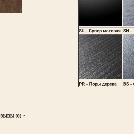
SU - Супер матовая
SN -
PR - Поры дерева
BS -
ЗЫВЫ (0)