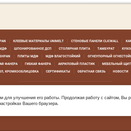
PAN
КЛЕЕВЫЕ МАТЕРИАЛЫ UNIMELT
СТЕНОВЫЕ ПАНЕЛИ CLICWALL
КА
МДФ
ШПОНИРОВАННОЕ ДСП
СТОЛЯРНАЯ ПЛИТА
ТАМБУРАТ
КУХО
SHPAN
ПЛИТЫ МДФ
МДФ ВЛАГОСТОЙКИЙ
ОГНЕУПОРНЫЙ ОГНЕСТОЙ
АЯ ФАНЕРА
ГИБКАЯ ФАНЕРА
АКРИЛОВЫЙ ПЛАСТИК
МЕБЕЛЬНЫЙ ЩИТ
ИЛ, КРОМКООБЛИЦОВКА
СЕРТИФИКАТЫ
ОБРАТНАЯ СВЯЗЬ
НОВОСТИ
© 2007 - 2026 - ООО "ЕВРОШПОН"
ии для улучшения его работы. Продолжая работу с сайтом, Вы 
настройках Вашего браузера.