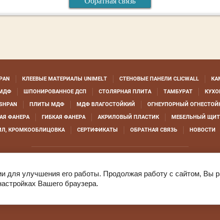
Обратная связь
PAN
КЛЕЕВЫЕ МАТЕРИАЛЫ UNIMELT
СТЕНОВЫЕ ПАНЕЛИ CLICWALL
КА
МДФ
ШПОНИРОВАННОЕ ДСП
СТОЛЯРНАЯ ПЛИТА
ТАМБУРАТ
КУХО
SHPAN
ПЛИТЫ МДФ
МДФ ВЛАГОСТОЙКИЙ
ОГНЕУПОРНЫЙ ОГНЕСТОЙ
АЯ ФАНЕРА
ГИБКАЯ ФАНЕРА
АКРИЛОВЫЙ ПЛАСТИК
МЕБЕЛЬНЫЙ ЩИТ
ИЛ, КРОМКООБЛИЦОВКА
СЕРТИФИКАТЫ
ОБРАТНАЯ СВЯЗЬ
НОВОСТИ
© 2007 - 2026 - ООО "ЕВРОШПОН"
ии для улучшения его работы. Продолжая работу с сайтом, Вы 
настройках Вашего браузера.