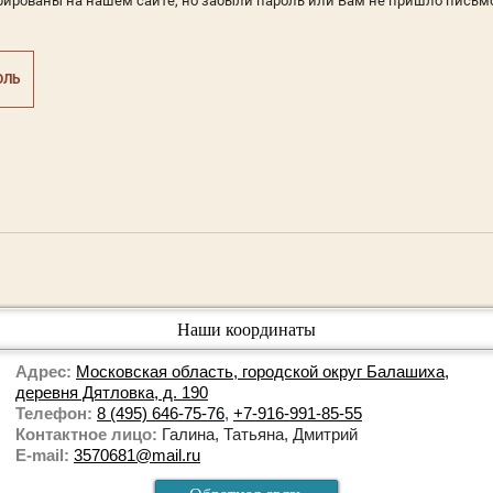
рированы на нашем сайте, но забыли пароль или Вам не пришло письм
ОЛЬ
Наши координаты
Адрес:
Московская область, городской округ Балашиха,
деревня Дятловка, д. 190
Телефон:
8 (495) 646-75-76
,
+7-916-991-85-55
Контактное лицо:
Галина, Татьяна, Дмитрий
E-mail:
3570681@mail.ru