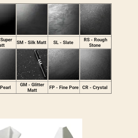
 Super
RS - Rough
SM - Silk Matt
SL - Slate
att
Stone
GM - Glitter
 Pearl
FP - Fine Pore
CR - Crystal
Matt