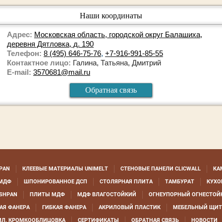
Наши координаты
Адрес:
Московская область, городской округ Балашиха,
деревня Дятловка, д. 190
Телефон:
8 (495) 646-75-76
,
+7-916-991-85-55
Контактное лицо:
Галина, Татьяна, Дмитрий
E-mail:
3570681@mail.ru
Обратная связь
PAN
КЛЕЕВЫЕ МАТЕРИАЛЫ UNIMELT
СТЕНОВЫЕ ПАНЕЛИ CLICWALL
КА
МДФ
ШПОНИРОВАННОЕ ДСП
СТОЛЯРНАЯ ПЛИТА
ТАМБУРАТ
КУХО
SHPAN
ПЛИТЫ МДФ
МДФ ВЛАГОСТОЙКИЙ
ОГНЕУПОРНЫЙ ОГНЕСТОЙ
АЯ ФАНЕРА
ГИБКАЯ ФАНЕРА
АКРИЛОВЫЙ ПЛАСТИК
МЕБЕЛЬНЫЙ ЩИТ
ИЛ, КРОМКООБЛИЦОВКА
СЕРТИФИКАТЫ
ОБРАТНАЯ СВЯЗЬ
НОВОСТИ