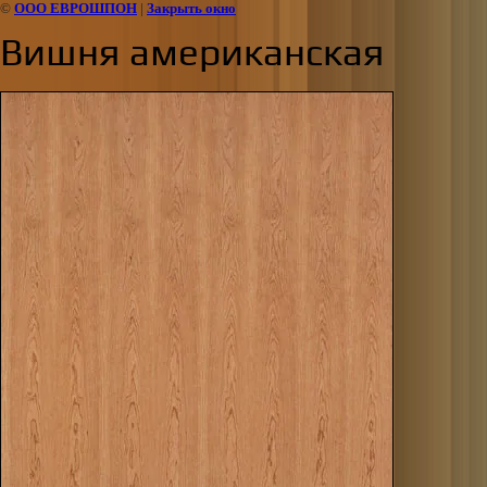
©
ООО ЕВРОШПОН
|
Закрыть окно
Вишня американская