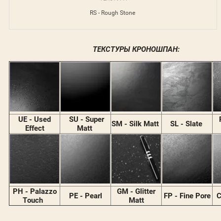
RS - Rough Stone
ТЕКСТУРЫ КРОНОШПАН:
UE - Used
SU - Super
SM - Silk Matt
SL - Slate
Effect
Matt
PH - Palazzo
GM - Glitter
PE - Pearl
FP - Fine Pore
C
Touch
Matt