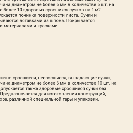
очина диаметром не более 6 мм в количестве 6 шт. на
не более 10 здоровых сросшихся сучков на 1 м2
ускается починка поверхности листа. Сучки и
ываются вставками из шпона. Покрывается
 материалами и красками.
стично сросшиеся, несросшиеся, выпадающие сучки,
очина диаметром не более 6 мм в количестве 10 шт. на
 допускается также здоровые сросшиеся сучки без
 Предназначается для изготовления конструкций,
ора, различной специальной тары и упаковки.