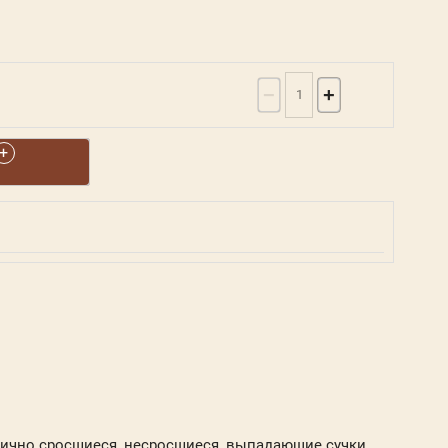
−
+
тично сросшиеся, несросшиеся, выпадающие сучки,